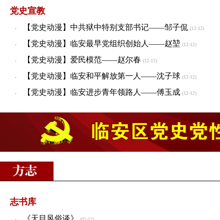
党史宣教
【党史动漫】中共狱中特别支部书记——邹子侃
·
(12-12)
【党史动漫】临安最早党组织创始人——赵堃
·
(12-12)
【党史动漫】爱民模范——赵尔春
·
(12-12)
【党史动漫】临安和平解放第一人——沈子球
·
(12-12)
【党史动漫】临安进步青年领路人——傅玉成
·
(12-12)
志书库
《天目风俗谈》
(07-17)