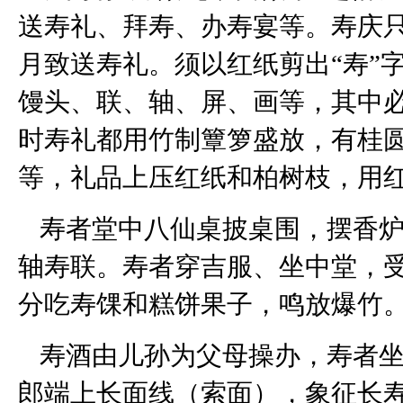
送寿礼、拜寿、办寿宴等。寿庆
月致送寿礼。须以红纸剪出“寿”
馒头、联、轴、屏、画等，其中
时寿礼都用竹制簟箩盛放，有桂
等，礼品上压红纸和柏树枝，用
寿者堂中八仙桌披桌围，摆香
轴寿联。寿者穿吉服、坐中堂，
分吃寿馃和糕饼果子，鸣放爆竹
寿酒由儿孙为父母操办，寿者
郎端上长面线（索面），象征长