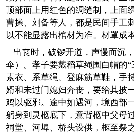
顶部面上用红色的绸缝制，上面
曹操、刘备等人，都是民间手工
以不能显露出棺材为准。材罩成本
出丧时，破锣开道，声慢而沉，称
伞）。孝子要戴稻草绳围白帽的“
素衣、系草绳、登麻筋草鞋，手持
婿和未过门媳妇奔丧，要给其披一
鸡以驱邪。途中如遇河，境西部
躬身到灵柩底下，意背柩中父母
祠堂、河埠、桥头设供，柩至祭