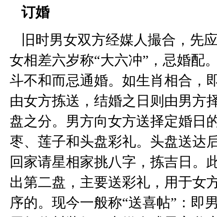
订婚
旧时男女双方经媒人撮合，先应
女相差六岁称“大六冲”，忌婚配
斗不和而忌通婚。如生肖相合，即
由女方拣送，结婚之日则由男方择
盘之分。男方向女方送择定婚日的
枣、莲子和头盘彩礼。头盘送达后
回家请星相家挑八字，拣吉日。此
出第二盘，主要送彩礼，用于女方
序的。现今一般称“送喜帖”：即