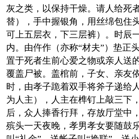
灰之类，以保持干燥。请人给死
替），手中握银角，用丝绵包住
可上五层衣，下三层裤）。时辰
内。由仵作（亦称“材夫”）垫正
置于死者生前心爱之物或亲人送
覆盖尸被。盖棺前，子女、亲友
时，由孝子跪着双手将斧子递给
为人主），人主在榫钉上敲三下
后，众人捧香行拜，存放厅堂中
殡头一天夜晚，孝男孝女要随鼓乐
叫“礼金”，送帐子叫“挽联”，送