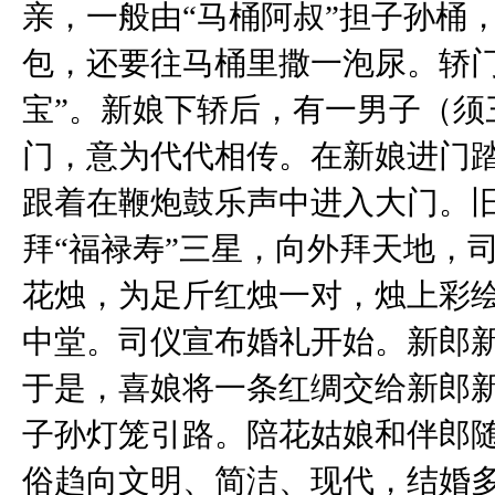
亲，一般由“马桶阿叔”担子孙桶
包，还要往马桶里撒一泡尿。轿
宝”。新娘下轿后，有一男子（
门，意为代代相传。在新娘进门
跟着在鞭炮鼓乐声中进入大门。旧
拜“福禄寿”三星，向外拜天地，
花烛，为足斤红烛一对，烛上彩
中堂。司仪宣布婚礼开始。新郎
于是，喜娘将一条红绸交给新郎
子孙灯笼引路。陪花姑娘和伴郎
俗趋向文明、简洁、现代，结婚