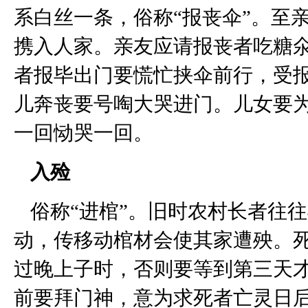
系白丝一条，俗称“报丧伞”。至
携入人家。亲友应请报丧者吃糖氽
者报毕出门要慌忙挟伞前行，受
儿奔丧要号啕大哭进门。儿女要
一回恸哭一回。
入殓
俗称“进棺”。旧时农村长者往
动，传移动棺材会使其家遭殃。
过晚上子时，否则要等到第三天
前要拜门神，意为求死者亡灵日