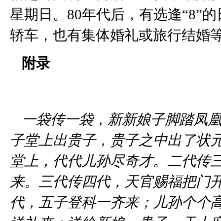
星期日。80年代后，有选逢“8
轿车，也有集体婚礼或旅行结婚
附录
一袋传一袋，新新娘子脚踏凤
子堂上出贵子，贵子之中出了状
堂上，代代儿孙尽奇才。二代传
来。三代传四代，天官赐福把门
代，五子登科一齐来；儿孙个个