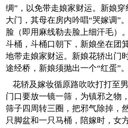
绸”，以免带走娘家财运。新娘
大门，其母在房内吟唱“哭嫁调”
脸（即用麻线勒去脸上细汗毛）
斗桶，斗桶口朝下，新娘坐在团
地带走娘家财运。新娘花轿出门
途经桥，新娘须抛出一个“红蛋”
花轿及嫁妆循原路吹吹打打至
门口要放一镜一筛，为镇邪之物
筛子四周转三圈，把邪气除掉，
只脚盆和一只马桶，陪嫁时，女