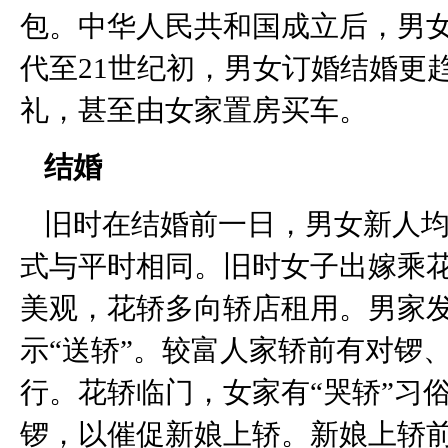
包。中华人民共和国成立后，男女
代至21世纪初，男女订婚结婚更
礼，甚至由女家置房买车。
结婚
旧时在结婚前一日，男女新人
式与平时相同。旧时女子出嫁乘
美观，花轿多向轿店租用。男家
示“送轿”。较富人家轿前有对锣
行。花轿临门，女家有“哭轿”习
锣，以催促新娘上轿。新娘上轿