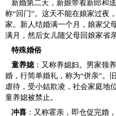
新婚第二天，新娘带着新郎和送
称“回门”。这天不能在娘家过夜
家。新人结婚满一个月，娘家父
满月，然后女儿随父母回娘家省
特殊婚俗
童养媳
：又称养媳妇。男家领
婚，行简单婚礼，称为“併亲”。
虐待，受小姑欺凌，社会家庭地
童养媳被禁止。
冲喜
：又称霍亲，即仓促完婚，